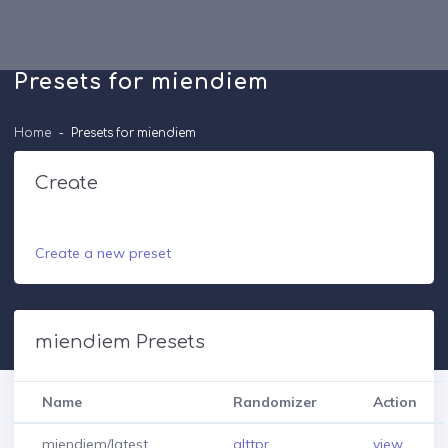
Presets for miendiem
Home
Presets for miendiem
Create
Create a new preset
miendiem Presets
Name
Randomizer
Action
miendiem/latest
alttpr
view