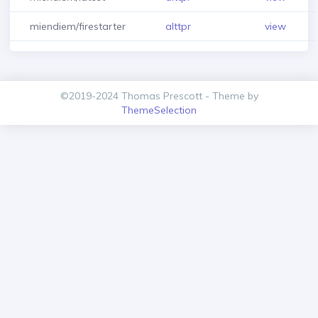
miendiem/firestarter
alttpr
view
©2019-2024 Thomas Prescott - Theme by
ThemeSelection